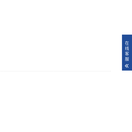
在
线
客
服