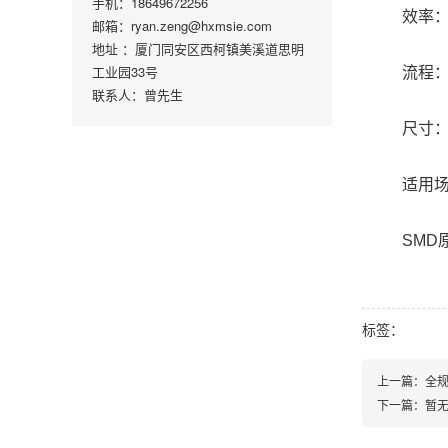
手机：18649672256
效率：2
邮箱：ryan.zeng@hxmsie.com
地址 ：厦门同安区西柯镇美溪道思明
工业园33号
流程
联系人：曾先生
尺寸：1
适用
SMD
标签：
上一篇：全
下一篇：暂