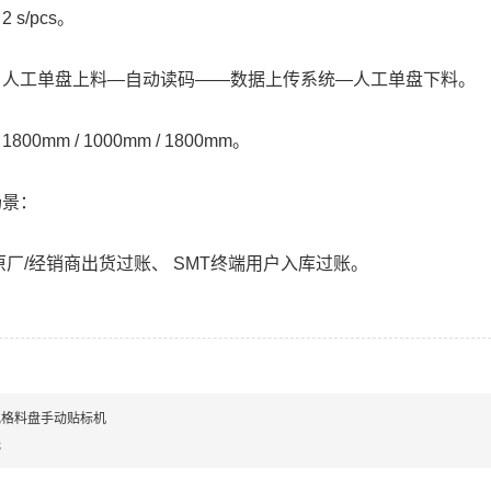
 s/pcs。
：人工单盘上料—自动读码——数据上传系统—人工单盘下料。
800mm / 1000mm / 1800mm。
场景：
原厂/经销商出货过账、 SMT终端用户入库过账。
规格料盘手动贴标机
无